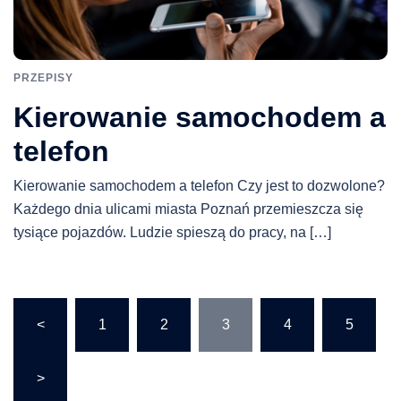
PRZEPISY
Kierowanie samochodem a
telefon
Kierowanie samochodem a telefon Czy jest to dozwolone?
Każdego dnia ulicami miasta Poznań przemieszcza się
tysiące pojazdów. Ludzie spieszą do pracy, na […]
Stronicowanie
<
1
2
3
4
5
wpisów
>