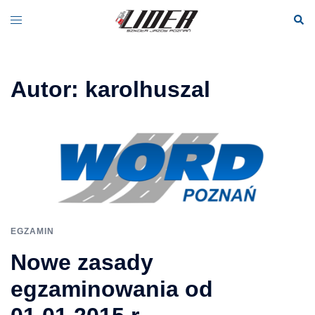
Przejdź
Wysz
Menu
do
przełączania
treści
Autor:
karolhuszal
EGZAMIN
Nowe zasady
egzaminowania od