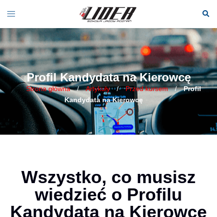
Profil Kandydata na Kierowcę
Strona główna
/
Artykuły
/
Przed kursem
/
Profil
Kandydata na Kierowcę
Wszystko, co musisz
wiedzieć o Profilu
Kandydata na Kierowcę