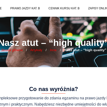
E
PRAWO JAZDY KAT. B
CENNIK KURSU KAT. B
ZAPISY ONLI
Nasz atut – “high quality
Strona główna
/
Artykuły
/
Inne
/
Nasz atut – “high quality”
Co nas wyróżnia?
leksowe przygotowanie do zdania egzaminu na prawo jazdy kat
znym i praktycznym. Nabędziesz niezbędne umiejętności do wł