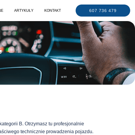
607 736 479
NE
ARTYKUŁY
KONTAKT
”
egorii B. Otrzymasz tu profesjonalnie
aściwego technicznie prowadzenia pojazdu.